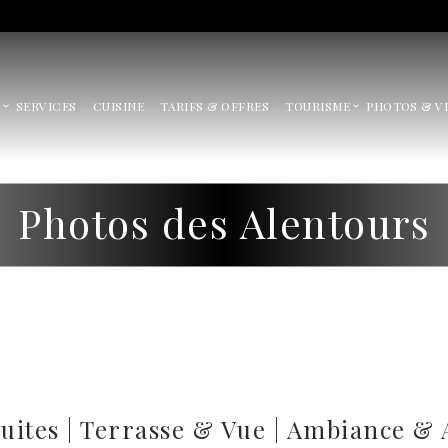
Ri
SERVICES
CUISINE
TARIFS & OFFRES
TOURISME
PHOTOS & V
Photos des Alentours
uites
|
Terrasse & Vue
|
Ambiance & 