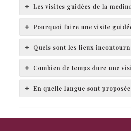
Les visites guidées de la medin
Pourquoi faire une visite guid
Quels sont les lieux incontourn
Combien de temps dure une vis
En quelle langue sont proposées
Compare & book at the lowest fare
80 €
+ Comparez & réservez au meilleur prix