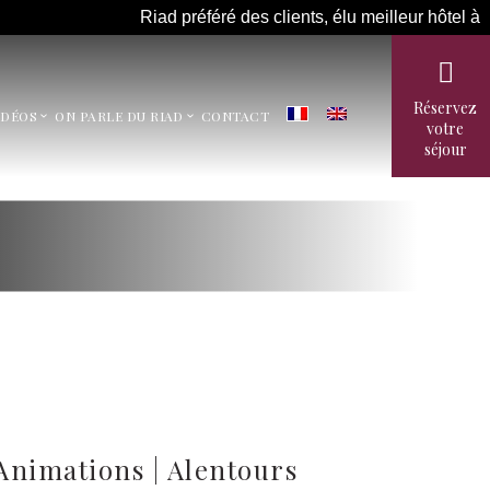
ad préféré des clients, élu meilleur hôtel à Fes, classé 1er sur 
Réservez
IDÉOS
ON PARLE DU RIAD
CONTACT
votre
séjour
Animations
|
Alentours